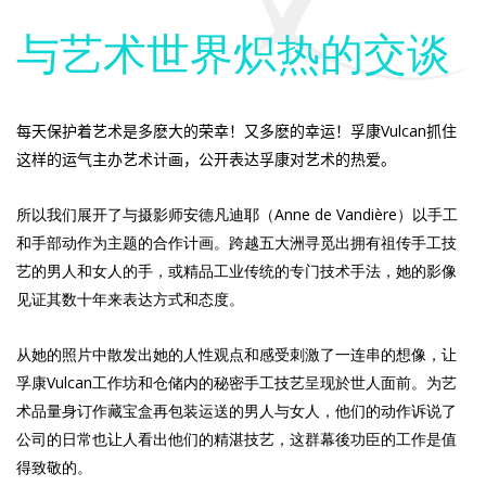
与艺术世界炽热的交谈
每天
保护
着艺术是多麽大的荣幸！又多麽的幸运！孚康
Vulcan
抓住
这样的运气主办艺术计画，公开表达孚康对艺术的热爱。
所以我们展开了与摄影师安德凡迪耶（Anne de Vandière）以手工
和手部动作为主题的合作计画。跨越五大洲寻觅出拥有祖传手工技
艺的男人和女人的手，或精品工业传统的专门技术手法，她的影像
见证其数十年来表达方式和态度。
从她的照片中散发出她的人性观点和感受刺激了一连串的想像，让
孚康Vulcan工作坊和仓储内的秘密手工技艺呈现於世人面前。为艺
术品量身订作藏宝盒再包装运送的男人与女人，他们的动作诉说了
公司的日常也让人看出他们的精湛技艺，这群幕後功臣的工作是值
得致敬的。